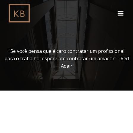
Pular
para
o
conteúdo
"Se você pensa que é caro contratar um profissional
para o trabalho, espere até contratar um amador" - Red
Adair