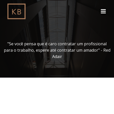
Pular
para
o
conteúdo
"Se você pensa que é caro contratar um profissional
para o trabalho, espere até contratar um amador" - Red
Adair