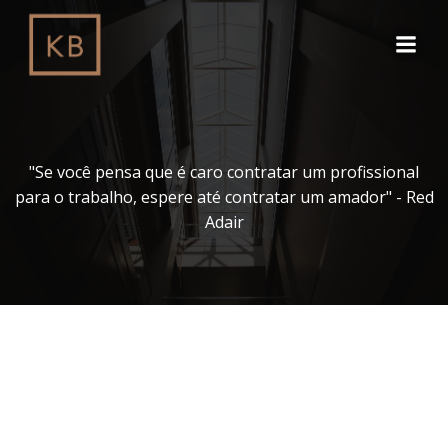
Pular
para
o
conteúdo
"Se você pensa que é caro contratar um profissional
para o trabalho, espere até contratar um amador" - Red
Adair