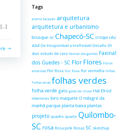
Tags
arquitetura
arame farpado
arquitetura e urbanismo
 […]
Chapecó-SC
brusque-sc
croqui
céu
azul
De Insuportável a Irrefreável
Desafio 30
ore
Faxinal
dias
estudo de caso
faxinal dos guedes
Flores
Flor
dos Guedes - SC
Flores
Flor Rosa
flor vermelha
amarelas
Flor Roxa
folhas
folhas verdes
Folhas secas
folha verde
gato
Hal Elrod
gotas de chuva
livro
maquete
O milagre da
interiores
manhã
parque
planta baixa
plantas
Quilombo-
projeto
quadro
quarto
SC
rosa
SC
Rosa pink
Rosas
sketchup