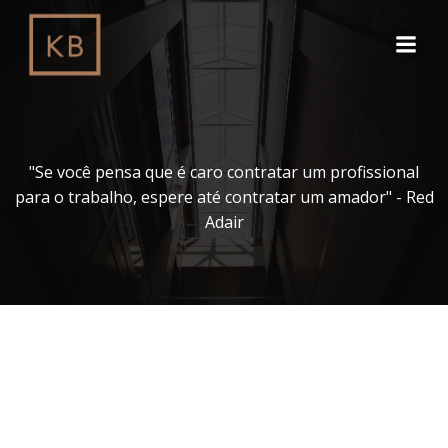
Pular
para
o
conteúdo
"Se você pensa que é caro contratar um profissional
para o trabalho, espere até contratar um amador" - Red
Adair