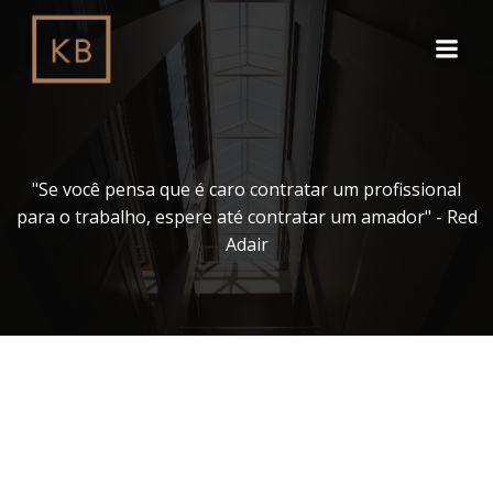
Pular
para
o
conteúdo
"Se você pensa que é caro contratar um profissional
para o trabalho, espere até contratar um amador" - Red
Adair