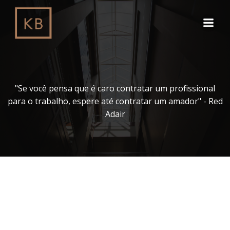
Pular
para
o
conteúdo
"Se você pensa que é caro contratar um profissional
para o trabalho, espere até contratar um amador" - Red
Adair