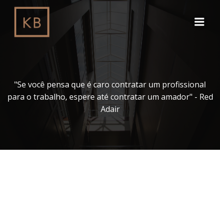
Pular
para
o
conteúdo
"Se você pensa que é caro contratar um profissional
para o trabalho, espere até contratar um amador" - Red
Adair