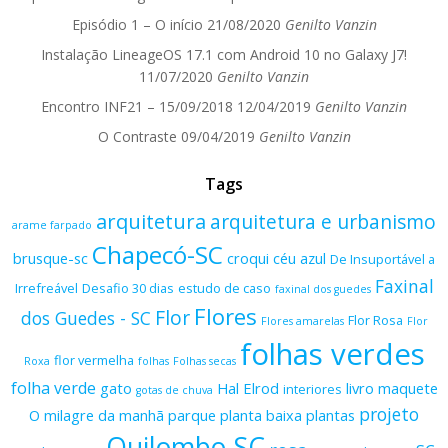
Episódio 1 – O início
21/08/2020
Genilto Vanzin
Instalação LineageOS 17.1 com Android 10 no Galaxy J7!
11/07/2020
Genilto Vanzin
Encontro INF21 – 15/09/2018
12/04/2019
Genilto Vanzin
O Contraste
09/04/2019
Genilto Vanzin
Tags
arquitetura
arquitetura e urbanismo
arame farpado
Chapecó-SC
brusque-sc
croqui
céu azul
De Insuportável a
Faxinal
Irrefreável
Desafio 30 dias
estudo de caso
faxinal dos guedes
Flores
Flor
dos Guedes - SC
Flor Rosa
Flores amarelas
Flor
folhas verdes
flor vermelha
Roxa
folhas
Folhas secas
folha verde
gato
Hal Elrod
livro
maquete
interiores
gotas de chuva
projeto
O milagre da manhã
parque
planta baixa
plantas
Quilombo-SC