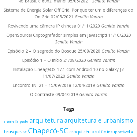
No Brasil, é 60hz, mano!
05/05/2021
Genilto Vanzin
Sistema de Energia Solar Off Grid. Por que ter um e diferenças do
On Grid
02/05/2021
Genilto Vanzin
Revivendo uma câmera IP chinesa
01/11/2020
Genilto Vanzin
OpenSource! Criptografador simples em Javascript!
11/10/2020
Genilto Vanzin
Episódio 2 – O segredo do Bosque
25/08/2020
Genilto Vanzin
Episódio 1 – O início
21/08/2020
Genilto Vanzin
Instalação LineageOS 17.1 com Android 10 no Galaxy J7!
11/07/2020
Genilto Vanzin
Encontro INF21 – 15/09/2018
12/04/2019
Genilto Vanzin
O Contraste
09/04/2019
Genilto Vanzin
Tags
arquitetura
arquitetura e urbanismo
arame farpado
Chapecó-SC
brusque-sc
croqui
céu azul
De Insuportável a