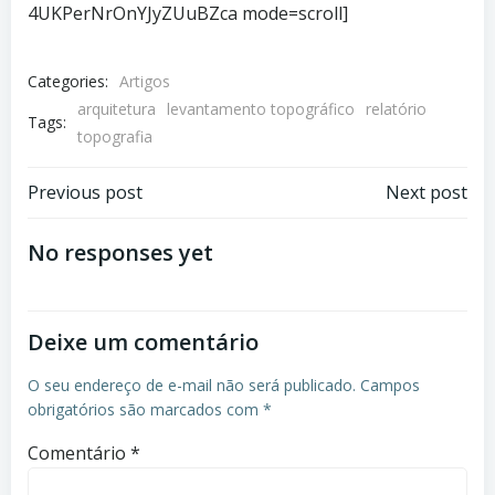
4UKPerNrOnYJyZUuBZca mode=scroll]
Categories:
Artigos
arquitetura
levantamento topográfico
relatório
Tags:
topografia
Post
Post
Previous post
Next post
navigation
navigation
No responses yet
Deixe um comentário
O seu endereço de e-mail não será publicado.
Campos
obrigatórios são marcados com
*
Comentário
*