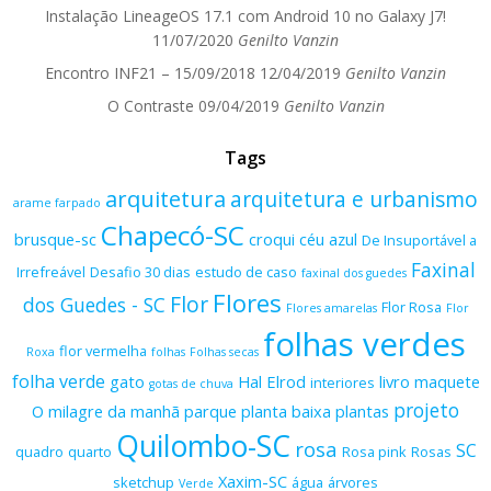
Instalação LineageOS 17.1 com Android 10 no Galaxy J7!
11/07/2020
Genilto Vanzin
Encontro INF21 – 15/09/2018
12/04/2019
Genilto Vanzin
O Contraste
09/04/2019
Genilto Vanzin
Tags
arquitetura
arquitetura e urbanismo
arame farpado
Chapecó-SC
brusque-sc
croqui
céu azul
De Insuportável a
Faxinal
Irrefreável
Desafio 30 dias
estudo de caso
faxinal dos guedes
Flores
Flor
dos Guedes - SC
Flor Rosa
Flores amarelas
Flor
folhas verdes
flor vermelha
Roxa
folhas
Folhas secas
folha verde
gato
Hal Elrod
livro
maquete
interiores
gotas de chuva
projeto
O milagre da manhã
parque
planta baixa
plantas
Quilombo-SC
rosa
SC
quadro
quarto
Rosa pink
Rosas
Xaxim-SC
sketchup
água
árvores
Verde