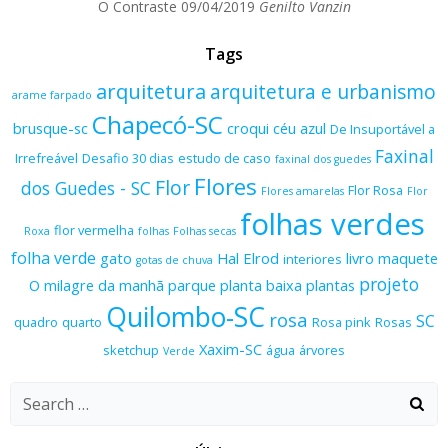
O Contraste
09/04/2019
Genilto Vanzin
Tags
arquitetura
arquitetura e urbanismo
arame farpado
Chapecó-SC
brusque-sc
croqui
céu azul
De Insuportável a
Faxinal
Irrefreável
Desafio 30 dias
estudo de caso
faxinal dos guedes
Flores
Flor
dos Guedes - SC
Flor Rosa
Flores amarelas
Flor
folhas verdes
flor vermelha
Roxa
folhas
Folhas secas
folha verde
gato
Hal Elrod
livro
maquete
interiores
gotas de chuva
projeto
O milagre da manhã
parque
planta baixa
plantas
Quilombo-SC
rosa
SC
quadro
quarto
Rosa pink
Rosas
Xaxim-SC
sketchup
água
árvores
Verde
Search
for: