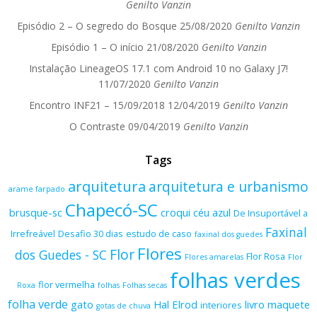
Genilto Vanzin
Episódio 2 – O segredo do Bosque
25/08/2020
Genilto Vanzin
Episódio 1 – O início
21/08/2020
Genilto Vanzin
Instalação LineageOS 17.1 com Android 10 no Galaxy J7!
11/07/2020
Genilto Vanzin
Encontro INF21 – 15/09/2018
12/04/2019
Genilto Vanzin
O Contraste
09/04/2019
Genilto Vanzin
Tags
arquitetura
arquitetura e urbanismo
arame farpado
Chapecó-SC
brusque-sc
croqui
céu azul
De Insuportável a
Faxinal
Irrefreável
Desafio 30 dias
estudo de caso
faxinal dos guedes
Flores
Flor
dos Guedes - SC
Flor Rosa
Flores amarelas
Flor
folhas verdes
flor vermelha
Roxa
folhas
Folhas secas
folha verde
gato
Hal Elrod
livro
maquete
interiores
gotas de chuva