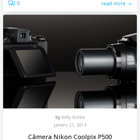
0
read more
by
Kelly Borba
janeiro 21, 2013
Câmera Nikon Coolpix P500