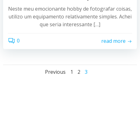
Neste meu emocionante hobby de fotografar coisas,
utilizo um equipamento relativamente simples. Achei
que seria interessante […]
0
read more
Posts
Posts
Page
Page
Page
Previous
1
2
3
navigation
navigation