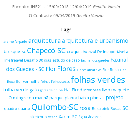
Encontro INF21 – 15/09/2018
12/04/2019
Genilto Vanzin
O Contraste
09/04/2019
Genilto Vanzin
Tags
arquitetura
arquitetura e urbanismo
arame farpado
Chapecó-SC
brusque-sc
croqui
céu azul
De Insuportável a
Faxinal
Irrefreável
Desafio 30 dias
estudo de caso
faxinal dos guedes
Flores
Flor
dos Guedes - SC
Flor Rosa
Flores amarelas
Flor
folhas verdes
flor vermelha
Roxa
folhas
Folhas secas
folha verde
gato
Hal Elrod
livro
maquete
interiores
gotas de chuva
projeto
O milagre da manhã
parque
planta baixa
plantas
Quilombo-SC
rosa
SC
quadro
quarto
Rosa pink
Rosas
Xaxim-SC
sketchup
água
árvores
Verde