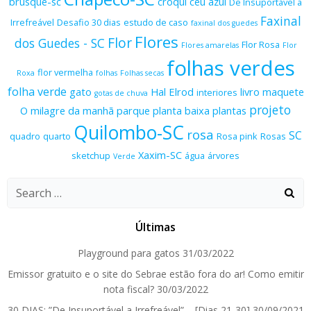
brusque-sc
croqui
céu azul
De Insuportável a
Faxinal
Irrefreável
Desafio 30 dias
estudo de caso
faxinal dos guedes
Flores
Flor
dos Guedes - SC
Flor Rosa
Flores amarelas
Flor
folhas verdes
flor vermelha
Roxa
folhas
Folhas secas
folha verde
gato
Hal Elrod
livro
maquete
interiores
gotas de chuva
projeto
O milagre da manhã
parque
planta baixa
plantas
Quilombo-SC
rosa
SC
quadro
quarto
Rosa pink
Rosas
Xaxim-SC
sketchup
água
árvores
Verde
Search
for:
Últimas
Playground para gatos
31/03/2022
Emissor gratuito e o site do Sebrae estão fora do ar! Como emitir
nota fiscal?
30/03/2022
30 DIAS: ”De Insuportável a Irrefreável” – [Dias 21-30]
30/09/2021