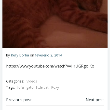
by
Kelly Borba
on
fevereiro 2, 2014
https://www.youtube.com/watch?v=IIrUGRgolKo
Categories:
Vídeos
Tags:
fofa
gato
little cat
Roxy
Post
Post
Previous post
Next post