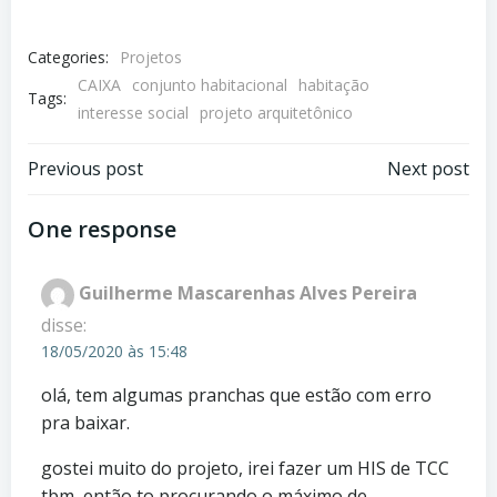
Categories:
Projetos
CAIXA
conjunto habitacional
habitação
Tags:
interesse social
projeto arquitetônico
Post
Post
Previous post
Next post
navigation
navigation
One response
Guilherme Mascarenhas Alves Pereira
disse:
18/05/2020 às 15:48
olá, tem algumas pranchas que estão com erro
pra baixar.
gostei muito do projeto, irei fazer um HIS de TCC
tbm, então to procurando o máximo de