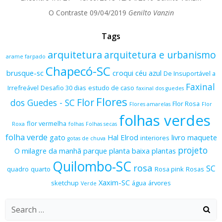
O Contraste
09/04/2019
Genilto Vanzin
Tags
arquitetura
arquitetura e urbanismo
arame farpado
Chapecó-SC
brusque-sc
croqui
céu azul
De Insuportável a
Faxinal
Irrefreável
Desafio 30 dias
estudo de caso
faxinal dos guedes
Flores
Flor
dos Guedes - SC
Flor Rosa
Flores amarelas
Flor
folhas verdes
flor vermelha
Roxa
folhas
Folhas secas
folha verde
gato
Hal Elrod
livro
maquete
interiores
gotas de chuva
projeto
O milagre da manhã
parque
planta baixa
plantas
Quilombo-SC
rosa
SC
quadro
quarto
Rosa pink
Rosas
Xaxim-SC
sketchup
água
árvores
Verde
Search
for: