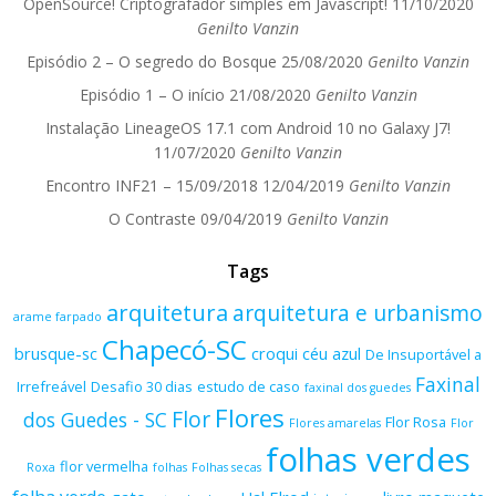
OpenSource! Criptografador simples em Javascript!
11/10/2020
Genilto Vanzin
Episódio 2 – O segredo do Bosque
25/08/2020
Genilto Vanzin
Episódio 1 – O início
21/08/2020
Genilto Vanzin
Instalação LineageOS 17.1 com Android 10 no Galaxy J7!
11/07/2020
Genilto Vanzin
Encontro INF21 – 15/09/2018
12/04/2019
Genilto Vanzin
O Contraste
09/04/2019
Genilto Vanzin
Tags
arquitetura
arquitetura e urbanismo
arame farpado
Chapecó-SC
brusque-sc
croqui
céu azul
De Insuportável a
Faxinal
Irrefreável
Desafio 30 dias
estudo de caso
faxinal dos guedes
Flores
Flor
dos Guedes - SC
Flor Rosa
Flores amarelas
Flor
folhas verdes
flor vermelha
Roxa
folhas
Folhas secas